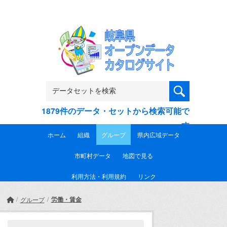
Skip to main content
1879件のデータ・セットから検索可能で
す
ホーム
組織
グループ
県内広域データ
市町村データ
地図で見る
利用方法・利用規約
リンク
労働・賃金
グループ