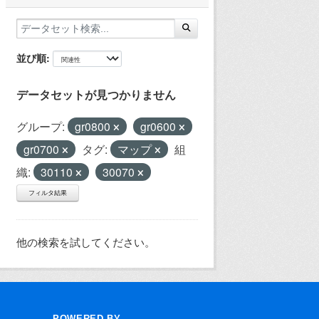
並び順
データセットが見つかりません
グループ:
gr0800
gr0600
gr0700
タグ:
マップ
組
織:
30110
30070
フィルタ結果
他の検索を試してください。