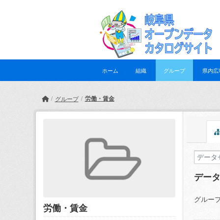
Skip to main content
ホーム
組織
グループ
県内広
労働・賃金
グループ
デー
グループ
労働・賃金