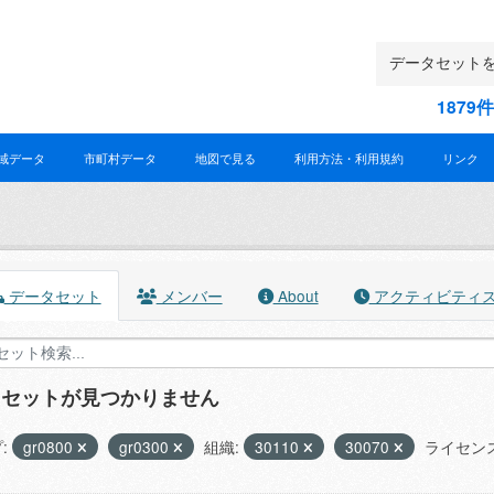
187
域データ
市町村データ
地図で見る
利用方法・利用規約
リンク
データセット
メンバー
About
アクティビティ
タセットが見つかりません
:
gr0800
gr0300
組織:
30110
30070
ライセンス