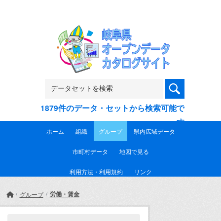
Skip to main content
1879件のデータ・セットから検索可能で
す
ホーム
組織
グループ
県内広域データ
市町村データ
地図で見る
利用方法・利用規約
リンク
労働・賃金
グループ