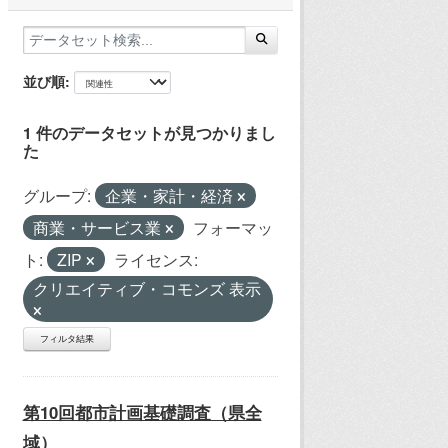
並び順
1 件のデータセットが見つかりまし
た
グループ:
企業・家計・経済
商業・サービス業
フォーマッ
ト:
ZIP
ライセンス:
クリエイティブ・コモンズ 表示
フィルタ結果
第10回都市計画基礎調査（県全
域）