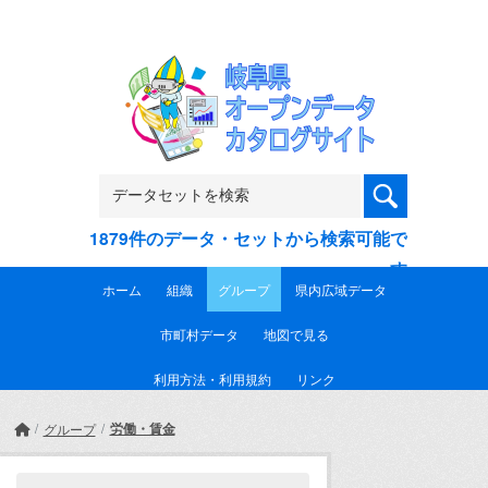
Skip to main content
1879件のデータ・セットから検索可能で
す
ホーム
組織
グループ
県内広域データ
市町村データ
地図で見る
利用方法・利用規約
リンク
労働・賃金
グループ