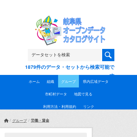
Skip to main content
1879件のデータ・セットから検索可能で
す
ホーム
組織
グループ
県内広域データ
市町村データ
地図で見る
利用方法・利用規約
リンク
労働・賃金
グループ