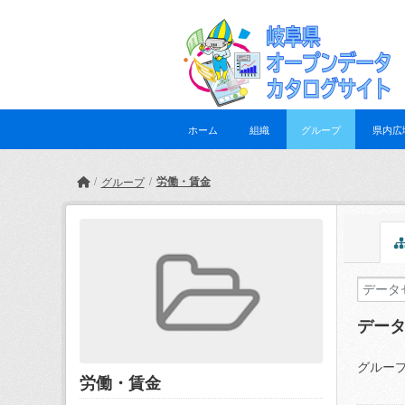
Skip to main content
ホーム
組織
グループ
県内広
労働・賃金
グループ
デー
グループ
労働・賃金