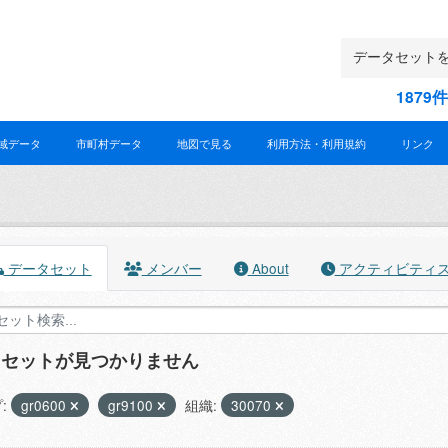
187
域データ
市町村データ
地図で見る
利用方法・利用規約
リンク
データセット
メンバー
About
アクティビティ
タセットが見つかりません
:
gr0600
gr9100
組織:
30070