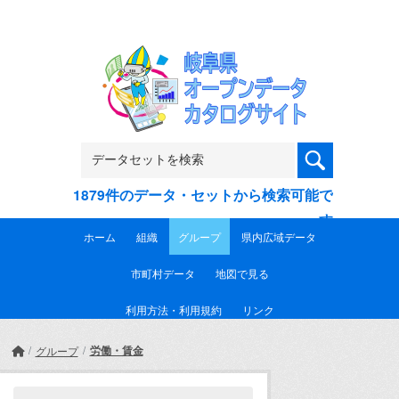
Skip to main content
1879件のデータ・セットから検索可能で
す
ホーム
組織
グループ
県内広域データ
市町村データ
地図で見る
利用方法・利用規約
リンク
労働・賃金
グループ