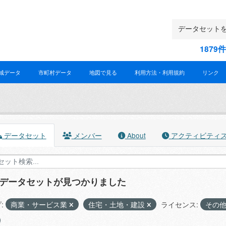
187
域データ
市町村データ
地図で見る
利用方法・利用規約
リンク
データセット
メンバー
About
アクティビティ
のデータセットが見つかりました
:
商業・サービス業
住宅・土地・建設
ライセンス:
その他