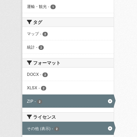
運輸・観光
-
1
タグ
マップ
-
2
統計
-
2
フォーマット
DOCX
-
2
XLSX
-
2
ZIP
-
2
ライセンス
その他 (表示)
-
2