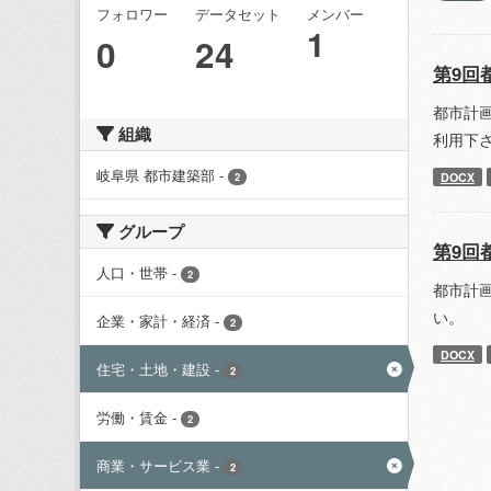
フォロワー
データセット
メンバー
1
0
24
第9回
都市計
組織
利用下
岐阜県 都市建築部
-
DOCX
2
グループ
第9回
人口・世帯
-
2
都市計
い。
企業・家計・経済
-
2
DOCX
住宅・土地・建設
-
2
労働・賃金
-
2
商業・サービス業
-
2