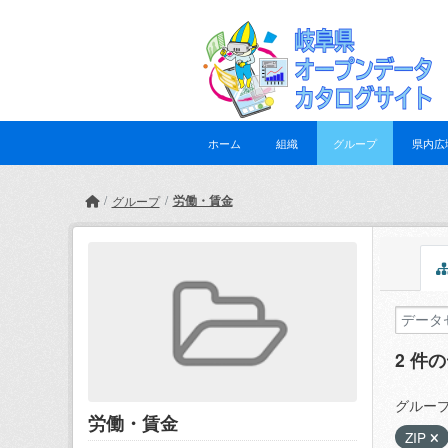
Skip to main content
ホーム
組織
グループ
県内広
労働・賃金
グループ
2 件
グループ
労働・賃金
ZIP