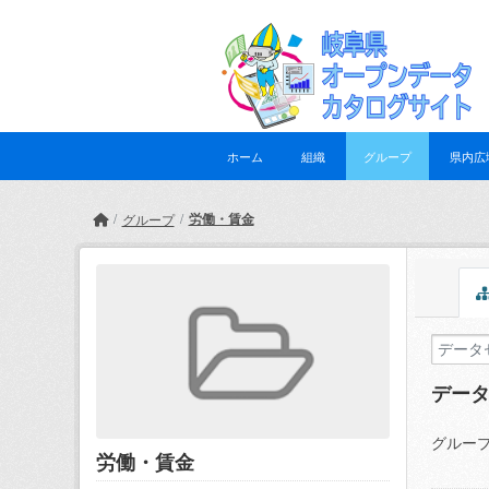
Skip to main content
ホーム
組織
グループ
県内広
労働・賃金
グループ
デー
グループ
労働・賃金