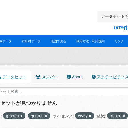
187
域データ
市町村データ
地図で見る
利用方法・利用規約
リンク
データセット
メンバー
About
アクティビティ
タセットが見つかりません
:
gr0300
gr1000
ライセンス:
cc-by
組織:
30070