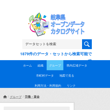
Skip to main content
1879件のデータ・セットから検索可能で
す
ホーム
組織
グループ
県内広域データ
市町村データ
地図で見る
利用方法・利用規約
リンク
労働・賃金
グループ