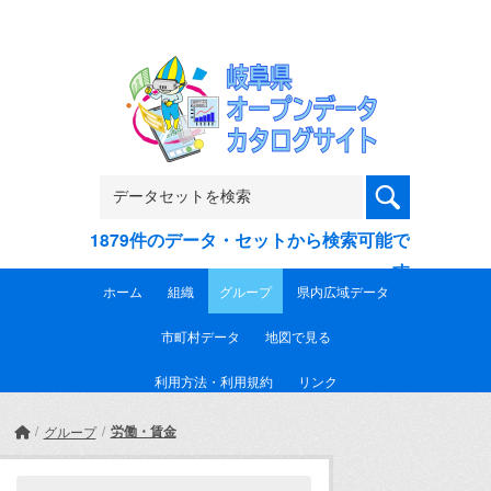
Skip to main content
1879件のデータ・セットから検索可能で
す
ホーム
組織
グループ
県内広域データ
市町村データ
地図で見る
利用方法・利用規約
リンク
労働・賃金
グループ