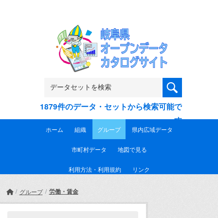
Skip to main content
1879件のデータ・セットから検索可能で
す
ホーム
組織
グループ
県内広域データ
市町村データ
地図で見る
利用方法・利用規約
リンク
労働・賃金
グループ