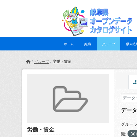
Skip to main content
ホーム
組織
グループ
県内広
労働・賃金
グループ
デー
グループ
労働・賃金
織:
30