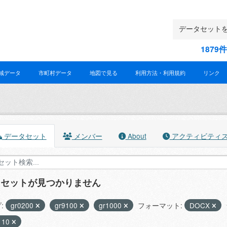
187
域データ
市町村データ
地図で見る
利用方法・利用規約
リンク
データセット
メンバー
About
アクティビティ
タセットが見つかりません
:
gr0200
gr9100
gr1000
フォーマット:
DOCX
110