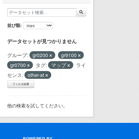
並び順
データセットが見つかりません
グループ:
gr0200
gr9100
gr0700
タグ:
マップ
ライ
センス:
other-at
フィルタ結果
他の検索を試してください。