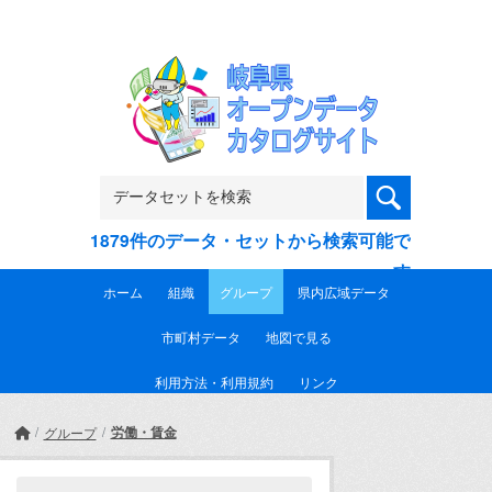
Skip to main content
1879件のデータ・セットから検索可能で
す
ホーム
組織
グループ
県内広域データ
市町村データ
地図で見る
利用方法・利用規約
リンク
労働・賃金
グループ