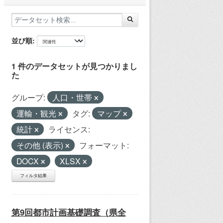
並び順
1 件のデータセットが見つかりまし
た
グループ:
人口・世帯
運輸・観光
タグ:
マップ
統計
ライセンス:
その他 (表示)
フォーマット:
DOCX
XLSX
フィルタ結果
第9回都市計画基礎調査（県全