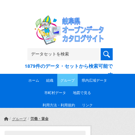
Skip to main content
1879件のデータ・セットから検索可能で
す
ホーム
組織
グループ
県内広域データ
市町村データ
地図で見る
利用方法・利用規約
リンク
労働・賃金
グループ