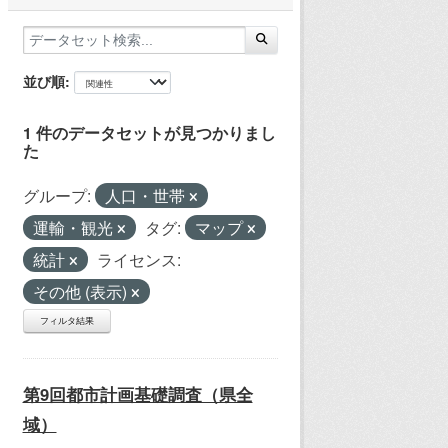
並び順
1 件のデータセットが見つかりまし
た
グループ:
人口・世帯
運輸・観光
タグ:
マップ
統計
ライセンス:
その他 (表示)
フィルタ結果
第9回都市計画基礎調査（県全
域）