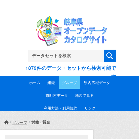
Skip to main content
1879件のデータ・セットから検索可能で
す
ホーム
組織
グループ
県内広域データ
市町村データ
地図で見る
利用方法・利用規約
リンク
労働・賃金
グループ