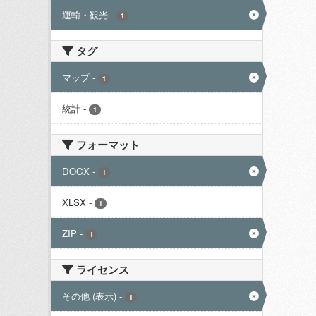
運輸・観光
-
1
タグ
マップ
-
1
統計
-
1
フォーマット
DOCX
-
1
XLSX
-
1
ZIP
-
1
ライセンス
その他 (表示)
-
1