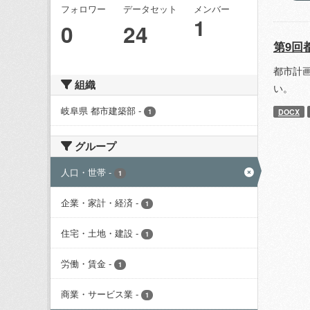
フォロワー
データセット
メンバー
1
0
24
第9回
都市計
組織
い。
岐阜県 都市建築部
-
DOCX
1
グループ
人口・世帯
-
1
企業・家計・経済
-
1
住宅・土地・建設
-
1
労働・賃金
-
1
商業・サービス業
-
1