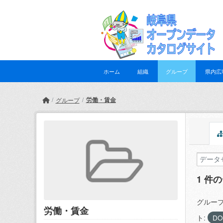
Skip to main content
ホーム
組織
グループ
県内広
労働・賃金
グループ
1 件
グループ
労働・賃金
ト:
D