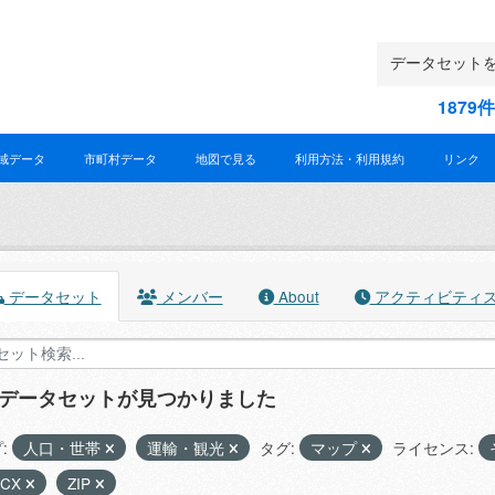
187
域データ
市町村データ
地図で見る
利用方法・利用規約
リンク
データセット
メンバー
About
アクティビティ
のデータセットが見つかりました
:
人口・世帯
運輸・観光
タグ:
マップ
ライセンス:
OCX
ZIP