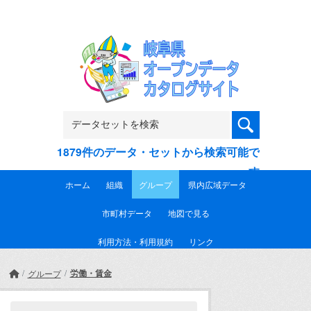
Skip to main content
1879件のデータ・セットから検索可能で
す
ホーム
組織
グループ
県内広域データ
市町村データ
地図で見る
利用方法・利用規約
リンク
労働・賃金
グループ