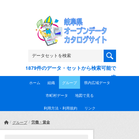
Skip to main content
1879件のデータ・セットから検索可能で
す
ホーム
組織
グループ
県内広域データ
市町村データ
地図で見る
利用方法・利用規約
リンク
労働・賃金
グループ