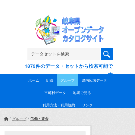
Skip to main content
1879件のデータ・セットから検索可能で
す
ホーム
組織
グループ
県内広域データ
市町村データ
地図で見る
利用方法・利用規約
リンク
労働・賃金
グループ