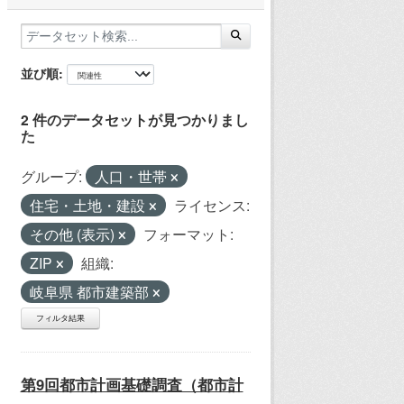
並び順
2 件のデータセットが見つかりまし
た
グループ:
人口・世帯
住宅・土地・建設
ライセンス:
その他 (表示)
フォーマット:
ZIP
組織:
岐阜県 都市建築部
フィルタ結果
第9回都市計画基礎調査（都市計