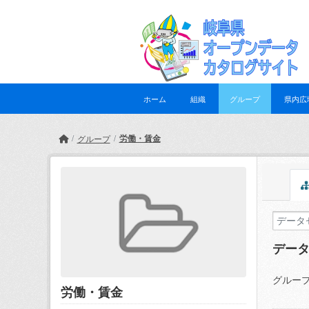
Skip to main content
ホーム
組織
グループ
県内広
労働・賃金
グループ
デー
グループ
労働・賃金