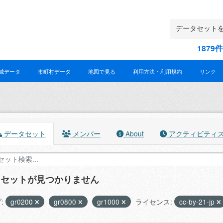
187
域データ
市町村データ
地図で見る
利用方法・利用規約
リンク
データセット
メンバー
About
アクティビティ
タセットが見つかりません
:
gr0200
gr0800
gr1000
ライセンス:
cc-by-21-jp