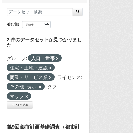
並び順
2 件のデータセットが見つかりまし
た
グループ:
人口・世帯
住宅・土地・建設
商業・サービス業
ライセンス:
その他 (表示)
タグ:
マップ
フィルタ結果
第9回都市計画基礎調査（都市計