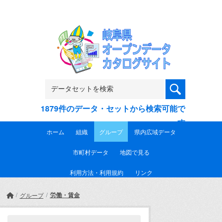
Skip to main content
1879件のデータ・セットから検索可能で
す
ホーム
組織
グループ
県内広域データ
市町村データ
地図で見る
利用方法・利用規約
リンク
労働・賃金
グループ