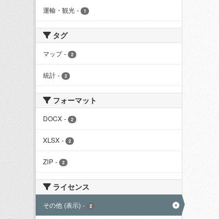
運輸・観光
-
1
タグ
マップ
-
2
統計
-
2
フォーマット
DOCX
-
2
XLSX
-
2
ZIP
-
2
ライセンス
その他 (表示)
-
2