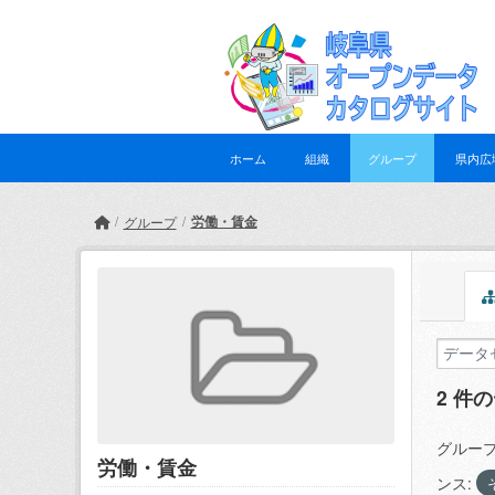
Skip to main content
ホーム
組織
グループ
県内広
労働・賃金
グループ
2 件
グループ
労働・賃金
ンス: