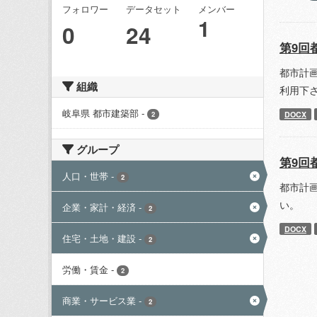
フォロワー
データセット
メンバー
1
0
24
第9回
都市計
組織
利用下
岐阜県 都市建築部
-
DOCX
2
グループ
第9回
人口・世帯
-
2
都市計
い。
企業・家計・経済
-
2
DOCX
住宅・土地・建設
-
2
労働・賃金
-
2
商業・サービス業
-
2