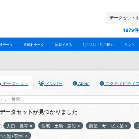
187
域データ
市町村データ
地図で見る
利用方法・利用規約
リンク
データセット
メンバー
About
アクティビティ
のデータセットが見つかりました
:
人口・世帯
住宅・土地・建設
商業・サービス業
その他 (表示)