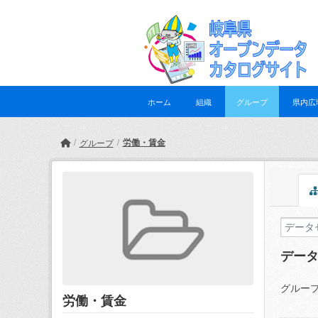
Skip to main content
ホーム
組織
グループ
県内広
労働・賃金
グループ
デー
グループ
労働・賃金