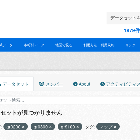
187
域データ
市町村データ
地図で見る
利用方法・利用規約
リンク
データセット
メンバー
About
アクティビティ
タセットが見つかりません
:
gr0200
gr0300
gr9100
タグ:
マップ