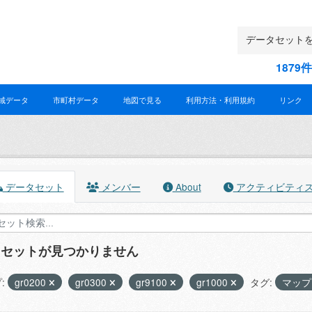
187
域データ
市町村データ
地図で見る
利用方法・利用規約
リンク
データセット
メンバー
About
アクティビティ
タセットが見つかりません
:
gr0200
gr0300
gr9100
gr1000
タグ:
マッ