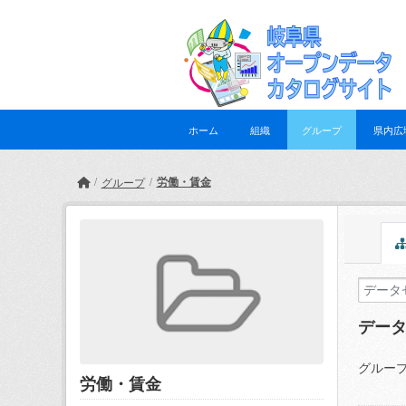
Skip to main content
ホーム
組織
グループ
県内広
労働・賃金
グループ
デー
グループ
労働・賃金