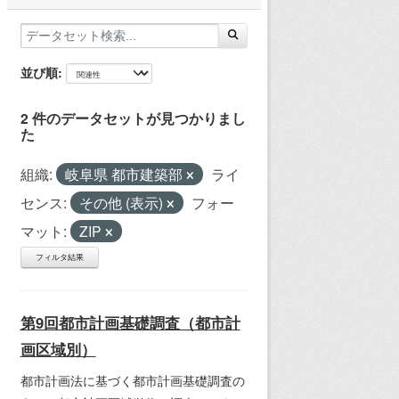
並び順
2 件のデータセットが見つかりまし
た
組織:
岐阜県 都市建築部
ライ
センス:
その他 (表示)
フォー
マット:
ZIP
フィルタ結果
第9回都市計画基礎調査（都市計
画区域別）
都市計画法に基づく都市計画基礎調査の