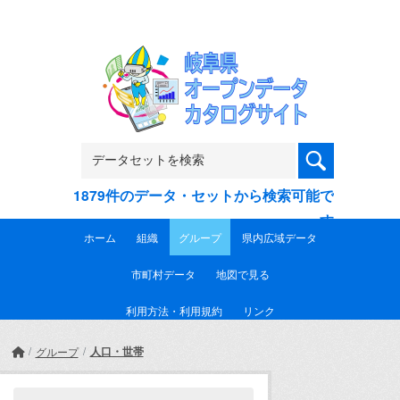
Skip to main content
1879件のデータ・セットから検索可能で
す
ホーム
組織
グループ
県内広域データ
市町村データ
地図で見る
利用方法・利用規約
リンク
人口・世帯
グループ