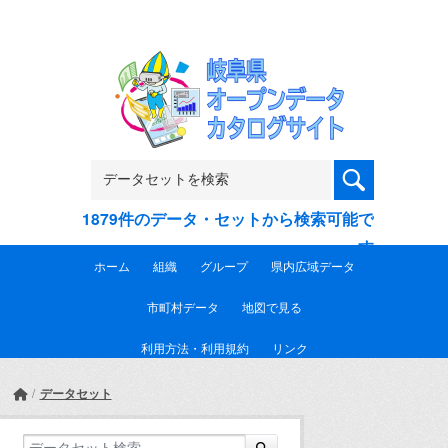
Skip to main content
1879件のデータ・セットから検索可能で
す
ホーム
組織
グループ
県内広域データ
市町村データ
地図で見る
利用方法・利用規約
リンク
データセット