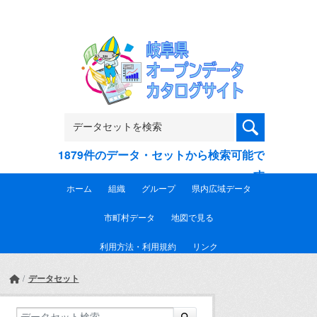
Skip to main content
1879件のデータ・セットから検索可能で
す
ホーム
組織
グループ
県内広域データ
市町村データ
地図で見る
利用方法・利用規約
リンク
データセット