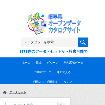
Skip to main content
1879件のデータ・セットから検索可能で
す
ホーム
組織
グループ
県内広域データ
市町村データ
地図で見る
利用方法・利用規約
リンク
データセット