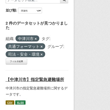
並び順
2 件のデータセットが見つかりまし
た
組織:
中津川市
タグ:
共通フォーマット
グループ:
司法・安全・環境
フィルタ結果
【中津川市】指定緊急避難場所
中津川市の指定緊急避難場所に関するデ
ータです。
CSV
XLSX