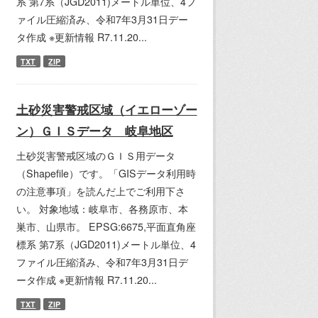
系 第7系（JGD2011)メートル単位、4フ
ァイル圧縮済み、令和7年3月31日デー
タ作成 ※更新情報 R7.11.20...
TXT
ZIP
土砂災害警戒区域（イエローゾー
ン）ＧＩＳデータ 岐阜地区
土砂災害警戒区域のＧＩＳ用データ
（Shapefile）です。「GISデータ利用時
の注意事項」を読んだ上でご利用下さ
い。 対象地域：岐阜市、各務原市、本
巣市、山県市。 EPSG:6675,平面直角座
標系 第7系（JGD2011)メートル単位、4
ファイル圧縮済み、令和7年3月31日デ
ータ作成 ※更新情報 R7.11.20...
TXT
ZIP