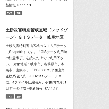
新情報 R7.11.19...
TXT
ZIP
土砂災害特別警戒区域（レッドゾ
ーン）ＧＩＳデータ 岐阜地区
土砂災害特別警戒区域のＧＩＳ用データ
（Shapefile）です。「GISデータ利用時
の注意事項」を読んだ上でご利用下さ
い。 対象地域：岐阜市、各務原市、本
巣市、山県市 。 EPSG:6675,平面直角
座標系 第7系（JGD2011)メートル単
位、4ファイル圧縮済み、令和7年3月31
日データ作成 ※更新情報 R7.11.17...
TXT
ZIP