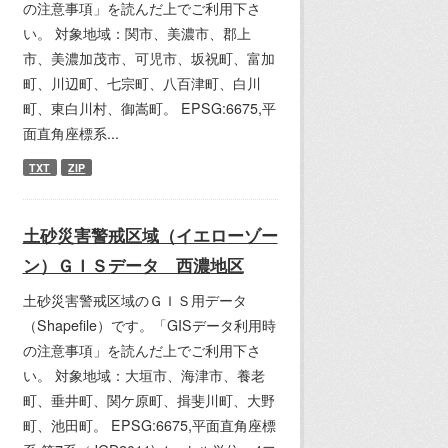
の注意事項」を読んだ上でご利用下さ
い。 対象地域：関市、美濃市、郡上
市、美濃加茂市、可児市、坂祝町、富加
町、川辺町、七宗町、八百津町、白川
町、東白川村、御嵩町。 EPSG:6675,平
面直角座標系...
TXT
ZIP
土砂災害警戒区域（イエローゾー
ン）ＧＩＳデータ 西濃地区
土砂災害警戒区域のＧＩＳ用データ
（Shapefile）です。「GISデータ利用時
の注意事項」を読んだ上でご利用下さ
い。 対象地域：大垣市、海津市、養老
町、垂井町、関ケ原町、揖斐川町、大野
町、池田町。 EPSG:6675,平面直角座標