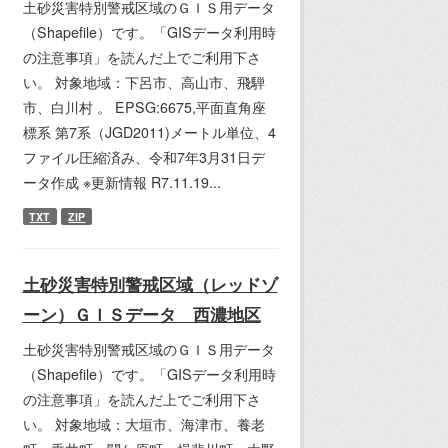
土砂災害特別警戒区域のＧＩＳ用データ
（Shapefile）です。「GISデータ利用時
の注意事項」を読んだ上でご利用下さ
い。 対象地域：下呂市、高山市、飛騨
市、白川村 。 EPSG:6675,平面直角座
標系 第7系（JGD2011)メートル単位、4
ファイル圧縮済み、令和7年3月31日デ
ータ作成 ※更新情報 R7.11.19...
TXT
ZIP
土砂災害特別警戒区域（レッドゾ
ーン）ＧＩＳデータ 西濃地区
土砂災害特別警戒区域のＧＩＳ用データ
（Shapefile）です。「GISデータ利用時
の注意事項」を読んだ上でご利用下さ
い。 対象地域：大垣市、海津市、養老