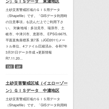
ン）ＧＩＳデータ 東濃地区
土砂災害警戒区域のＧＩＳ用データ
（Shapefile）です。「GISデータ利用時
の注意事項」を読んだ上でご利用下さ
い。 対象地域：多治見市、瑞浪市、土
岐市、中津川市、恵那市。 EPSG:6675,
平面直角座標系 第7系（JGD2011)メー
トル単位、4ファイル圧縮済み、令和7年
3月31日データ作成 ※更新情報
R7.11.20...
TXT
ZIP
土砂災害警戒区域（イエローゾー
ン）ＧＩＳデータ 中濃地区
土砂災害警戒区域のＧＩＳ用データ
（Shapefile）です。「GISデータ利用時