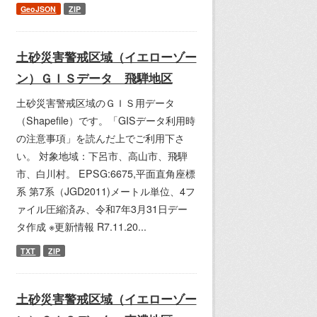
GeoJSON
ZIP
土砂災害警戒区域（イエローゾー
ン）ＧＩＳデータ 飛騨地区
土砂災害警戒区域のＧＩＳ用データ
（Shapefile）です。「GISデータ利用時
の注意事項」を読んだ上でご利用下さ
い。 対象地域：下呂市、高山市、飛騨
市、白川村。 EPSG:6675,平面直角座標
系 第7系（JGD2011)メートル単位、4フ
ァイル圧縮済み、令和7年3月31日デー
タ作成 ※更新情報 R7.11.20...
TXT
ZIP
土砂災害警戒区域（イエローゾー