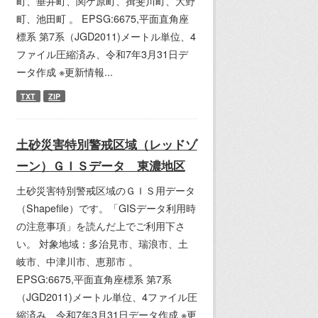
町、垂井町、関ケ原町、揖斐川町、大野
町、池田町 。 EPSG:6675,平面直角座
標系 第7系（JGD2011)メートル単位、4
ファイル圧縮済み、令和7年3月31日デ
ータ作成 ※更新情報...
TXT
ZIP
土砂災害特別警戒区域（レッドゾ
ーン）ＧＩＳデータ 東濃地区
土砂災害特別警戒区域のＧＩＳ用データ
（Shapefile）です。「GISデータ利用時
の注意事項」を読んだ上でご利用下さ
い。 対象地域：多治見市、瑞浪市、土
岐市、中津川市、恵那市 。
EPSG:6675,平面直角座標系 第7系
（JGD2011)メートル単位、4ファイル圧
縮済み、令和7年3月31日データ作成 ※更