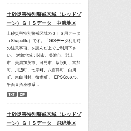
土砂災害特別警戒区域（レッドゾ
ーン）ＧＩＳデータ 中濃地区
土砂災害特別警戒区域のＧＩＳ用データ
（Shapefile）です。「GISデータ利用時
の注意事項」を読んだ上でご利用下さ
い。 対象地域：関市、美濃市、郡上
市、美濃加茂市、可児市、坂祝町、富加
町、川辺町、七宗町、八百津町、白川
町、東白川村、御嵩町 。 EPSG:6675,
平面直角座標系...
TXT
ZIP
土砂災害特別警戒区域（レッドゾ
ーン）ＧＩＳデータ 飛騨地区