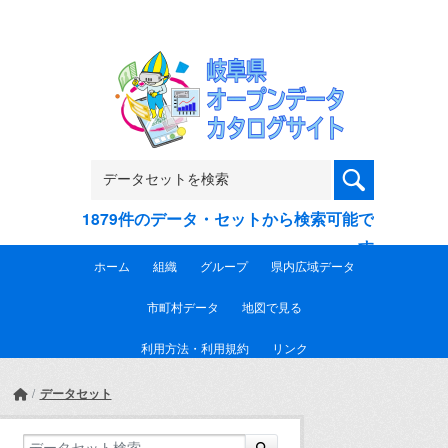
Skip to main content
1879件のデータ・セットから検索可能で
す
ホーム
組織
グループ
県内広域データ
市町村データ
地図で見る
利用方法・利用規約
リンク
データセット