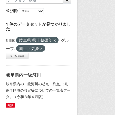
並び順
1 件のデータセットが見つかりまし
た
組織:
岐阜県 県土整備部
グル
ープ:
国土・気象
フィルタ結果
岐阜県内一級河川
岐阜県内の一級河川の起点・終点、河川
保全区域の設定等についての一覧表デー
タ。（令和３年４月版）
PDF