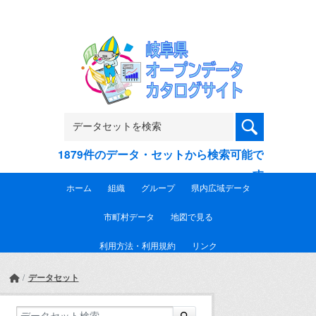
Skip to main content
1879件のデータ・セットから検索可能で
す
ホーム
組織
グループ
県内広域データ
市町村データ
地図で見る
利用方法・利用規約
リンク
データセット